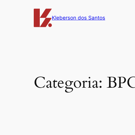
Pular
para
Kleberson dos Santos
o
conteúdo
Categoria:
BP