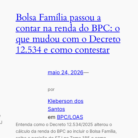
Bolsa Família passou a
contar na renda do BPC: o
que mudou com o Decreto
12.534 e como contestar
maio 24, 2026
—
por
Kleberson dos
Santos
e
em
BPC/LOAS
TJ
Entenda como o Decreto 12.534/2025 alterou o
cálculo da renda do BPC ao incluir o Bolsa Família,
saiba a posição do STJ no Tema 185 e como